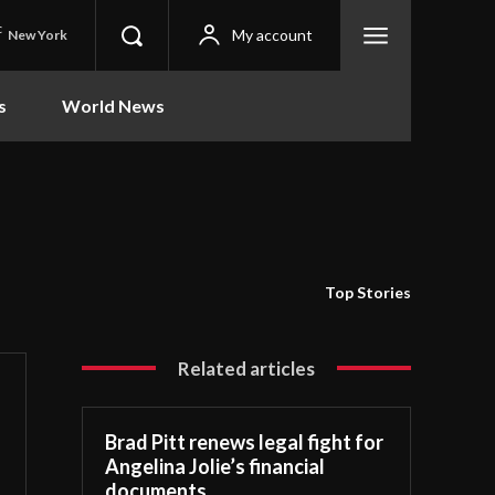
C
My account
New York
s
World News
Top Stories
Related articles
Brad Pitt renews legal fight for
Angelina Jolie’s financial
documents